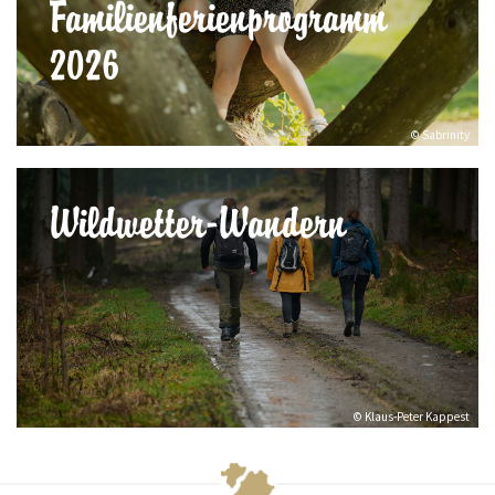
Familienferienprogramm
2026
© Sabrinity
Wildwetter-Wandern
© Klaus-Peter Kappest