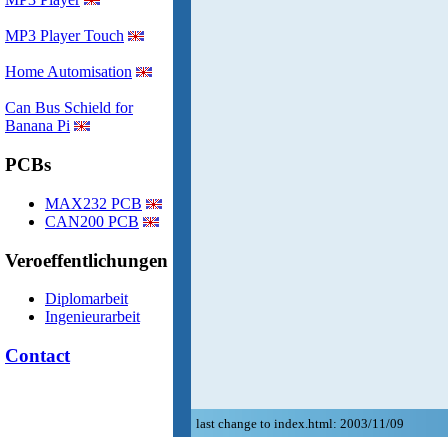
MP3 Player Touch
Home Automisation
Can Bus Schield for
Banana Pi
PCBs
MAX232 PCB
CAN200 PCB
Veroeffentlichungen
Diplomarbeit
Ingenieurarbeit
Contact
last change to index.html: 2003/11/09